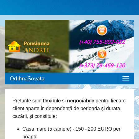
(+40) 755-892-082
(+373) 79-459-120
OdihnaSovata
Prețurile sunt
flexibile
și
negociabile
pentru fiecare
client aparte în dependență de perioada și durata
cazării, și constituie:
Casa mare (5 camere) - 150 - 200 EURO per
noapte