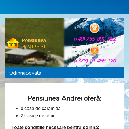
(+40) 755-892-082
(+373) 79-459-120
OdihnaSovata
Pensiunea Andrei oferă:
o casă de cărămidă
2 căsuţe de lemn
Toate condiţiile necesare pentru odihnă: