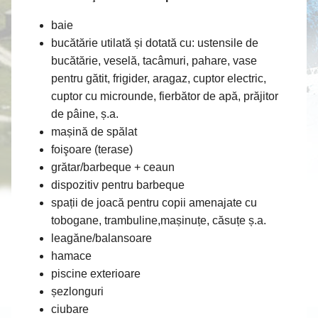
baie
bucătărie utilată și dotată cu: ustensile de
bucătărie, veselă, tacâmuri, pahare, vase
pentru gătit, frigider, aragaz, cuptor electric,
cuptor cu microunde, fierbător de apă, prăjitor
de pâine, ș.a.
mașină de spălat
foişoare (terase)
grătar/barbeque + ceaun
dispozitiv pentru barbeque
spații de joacă pentru copii amenajate cu
tobogane, trambuline,mașinuțe, căsuțe ș.a.
leagăne/balansoare
hamace
piscine exterioare
șezlonguri
ciubare